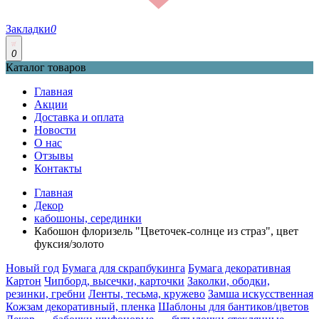
Закладки
0
0
Каталог товаров
Главная
Акции
Доставка и оплата
Новости
О нас
Отзывы
Контакты
Главная
Декор
кабошоны, серединки
Кабошон флоризель "Цветочек-солнце из страз", цвет
фуксия/золото
Новый год
Бумага для скрапбукинга
Бумага декоративная
Картон
Чипборд, высечки, карточки
Заколки, ободки,
резинки, гребни
Ленты, тесьма, кружево
Замша искусственная
Кожзам декоративный, пленка
Шаблоны для бантиков/цветов