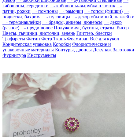
Декор
- бабочки шифоновые
- бутылочки стеклянные
-
кабошоны, серединки
- кабошоны-вырубка пластик
-
патчи, рожки
- помпоны
- рамочки
- топсы (фишки)
-
подвески, бахрома
- пуговицы
- декор объемный, наклейки
- термонаклейки
- брадсы, анкеры, люверсы
- декор
(разное)
- пряди волос
Полужемчуг, бусины, стразы, бисер
Цветы, тычинки, листочки, зелень
Глиттер, блестки
Трафареты
Фатин
Фетр
Ткань
Фоамиран
Всё для кукол
Кондитерская упаковка
Коробки
Флористические и
упаковочные материалы
Контуры, дропсы
Декупаж
Заготовки
Фурнитура
Инструменты