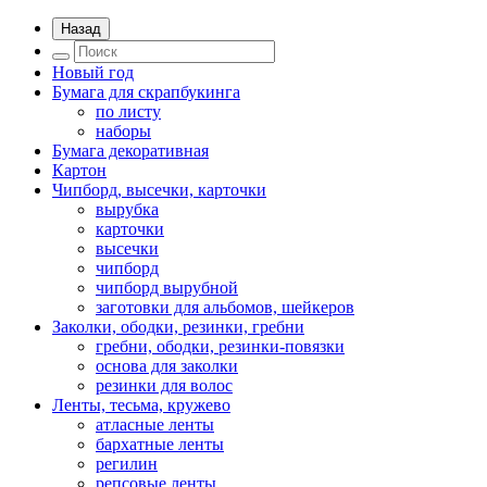
Назад
Новый год
Бумага для скрапбукинга
по листу
наборы
Бумага декоративная
Картон
Чипборд, высечки, карточки
вырубка
карточки
высечки
чипборд
чипборд вырубной
заготовки для альбомов, шейкеров
Заколки, ободки, резинки, гребни
гребни, ободки, резинки-повязки
основа для заколки
резинки для волос
Ленты, тесьма, кружево
атласные ленты
бархатные ленты
регилин
репсовые ленты