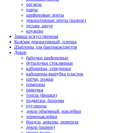
органза
парча
шифоновые ленты
декоративные ленты (разное)
тесьма, шнур
кружево
Замша искусственная
Кожзам декоративный, пленка
Шаблоны для бантиков/цветов
Декор
бабочки шифоновые
бутылочки стеклянные
кабошоны, серединки
кабошоны-вырубка пластик
патчи, рожки
помпоны
рамочки
топсы (фишки)
подвески, бахрома
пуговицы
декор объемный, наклейки
термонаклейки
брадсы, анкеры, люверсы
декор (разное)
пряди волос