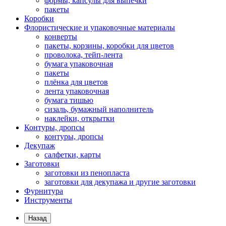
формы, капсулы для выпечки
пакеты
Коробки
Флористические и упаковочные материалы
конверты
пакеты, корзины, коробки для цветов
проволока, тейп-лента
бумага упаковочная
пакеты
плёнка для цветов
лента упаковочная
бумага тишью
сизаль, бумажный наполнитель
наклейки, открытки
Контуры, дропсы
контуры, дропсы
Декупаж
салфетки, карты
Заготовки
заготовки из пенопласта
заготовки для декупажа и другие заготовки
Фурнитура
Инструменты
Назад