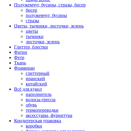
Полужемчуг, бусины, стразы, бисер
бисер
полужемчуг, бусины
стразы
Цветы, тычинки, листочки, зелень
цветы
тычинки
листочки, зелень
Глиттер, блестки
Фатин
Фетр
Ткань
Фоамиран
глиттерный
иранский
китайский
Всё для кукол
наполнитель
волосы-трессы
обувь
термопереводки
аксессуары, фурнитура
Кондитерская упаковка
коробки