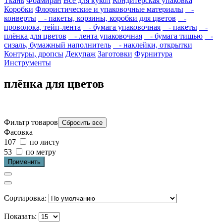
Ткань
Фоамиран
Всё для кукол
Кондитерская упаковка
Коробки
Флористические и упаковочные материалы
-
конверты
- пакеты, корзины, коробки для цветов
-
проволока, тейп-лента
- бумага упаковочная
- пакеты
-
плёнка для цветов
- лента упаковочная
- бумага тишью
-
сизаль, бумажный наполнитель
- наклейки, открытки
Контуры, дропсы
Декупаж
Заготовки
Фурнитура
Инструменты
плёнка для цветов
Фильтр товаров
Фасовка
107
по листу
53
по метру
Сортировка:
Показать: