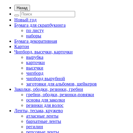
Назад
Новый год
Бумага для скрапбукинга
по листу
наборы
Бумага декоративная
Картон
Чипборд, высечки, карточки
вырубка
карточки
высечки
чипборд
чипборд вырубной
заготовки для альбомов, шейкеров
Заколки, ободки, резинки, гребни
гребни, ободки, резинки-повязки
основа для заколки
резинки для волос
Ленты, тесьма, кружево
атласные ленты
бархатные ленты
регилин
репсовые ленты