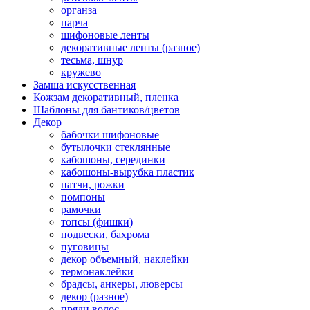
органза
парча
шифоновые ленты
декоративные ленты (разное)
тесьма, шнур
кружево
Замша искусственная
Кожзам декоративный, пленка
Шаблоны для бантиков/цветов
Декор
бабочки шифоновые
бутылочки стеклянные
кабошоны, серединки
кабошоны-вырубка пластик
патчи, рожки
помпоны
рамочки
топсы (фишки)
подвески, бахрома
пуговицы
декор объемный, наклейки
термонаклейки
брадсы, анкеры, люверсы
декор (разное)
пряди волос