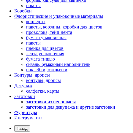
формы, капсулы для выпечки
пакеты
Коробки
Флористические и упаковочные материалы
конверты
пакеты, корзины, коробки для цветов
проволока, тейп-лента
бумага упаковочная
пакеты
плёнка для цветов
лента упаковочная
бумага тишью
сизаль, бумажный наполнитель
наклейки, открытки
Контуры, дропсы
контуры, дропсы
Декупаж
салфетки, карты
Заготовки
заготовки из пенопласта
заготовки для декупажа и другие заготовки
Фурнитура
Инструменты
Назад