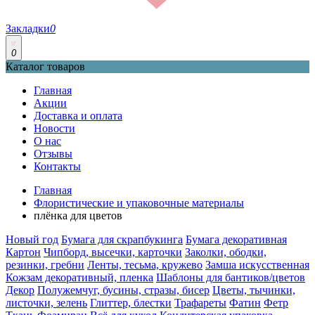
Закладки
0
0
Каталог товаров
Главная
Акции
Доставка и оплата
Новости
О нас
Отзывы
Контакты
Главная
Флористические и упаковочные материалы
плёнка для цветов
Новый год
Бумага для скрапбукинга
Бумага декоративная
Картон
Чипборд, высечки, карточки
Заколки, ободки,
резинки, гребни
Ленты, тесьма, кружево
Замша искусственная
Кожзам декоративный, пленка
Шаблоны для бантиков/цветов
Декор
Полужемчуг, бусины, стразы, бисер
Цветы, тычинки,
листочки, зелень
Глиттер, блестки
Трафареты
Фатин
Фетр