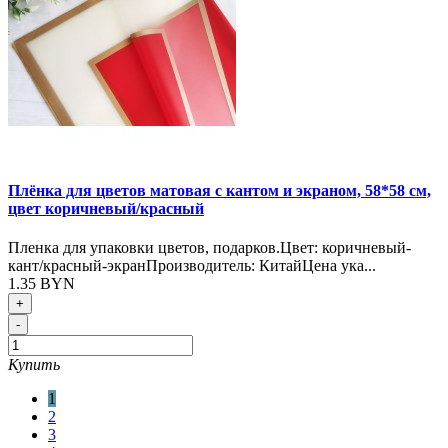
Плёнка для цветов матовая с кантом и экраном, 58*58 см,
цвет коричневый/красный
Пленка для упаковки цветов, подарков.Цвет: коричневый-
кант/красный-экранПроизводитель: КитайЦена ука...
1.35 BYN
+
-
Купить
1
2
3