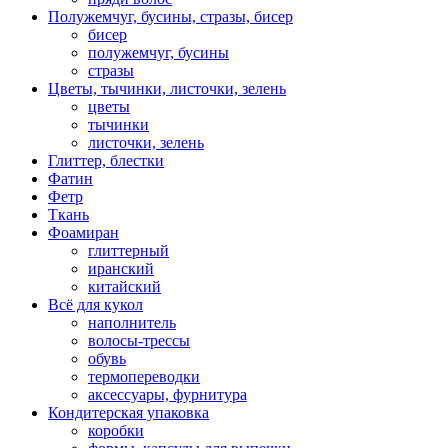
Полужемчуг, бусины, стразы, бисер
бисер
полужемчуг, бусины
стразы
Цветы, тычинки, листочки, зелень
цветы
тычинки
листочки, зелень
Глиттер, блестки
Фатин
Фетр
Ткань
Фоамиран
глиттерный
иранский
китайский
Всё для кукол
наполнитель
волосы-трессы
обувь
термопереводки
аксессуары, фурнитура
Кондитерская упаковка
коробки