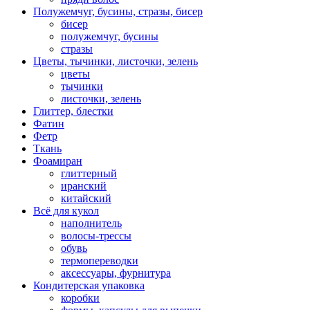
Полужемчуг, бусины, стразы, бисер
бисер
полужемчуг, бусины
стразы
Цветы, тычинки, листочки, зелень
цветы
тычинки
листочки, зелень
Глиттер, блестки
Фатин
Фетр
Ткань
Фоамиран
глиттерный
иранский
китайский
Всё для кукол
наполнитель
волосы-трессы
обувь
термопереводки
аксессуары, фурнитура
Кондитерская упаковка
коробки