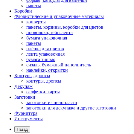
формы, капсулы для выпечки
пакеты
Коробки
Флористические и упаковочные материалы
конверты
пакеты, корзины, коробки для цветов
проволока, тейп-лента
бумага упаковочная
пакеты
плёнка для цветов
лента упаковочная
бумага тишью
сизаль, бумажный наполнитель
наклейки, открытки
Контуры, дропсы
контуры, дропсы
Декупаж
салфетки, карты
Заготовки
заготовки из пенопласта
заготовки для декупажа и другие заготовки
Фурнитура
Инструменты
Назад