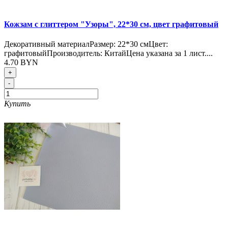
Кожзам с глиттером "Узоры", 22*30 см, цвет графитовый
Декоративный материалРазмер: 22*30 смЦвет:
графитовыйПроизводитель: КитайЦена указана за 1 лист....
4.70 BYN
+
-
Купить