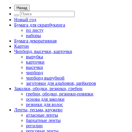
Назад
Новый год
Бумага для скрапбукинга
по листу
наборы
Бумага декоративная
Картон
Чипборд, высечки, карточки
вырубка
карточки
высечки
чипборд
чипборд вырубной
заготовки для альбомов, шейкеров
Заколки, ободки, резинки, гребни
гребни, ободки, резинки-повязки
основа для заколки
резинки для волос
Ленты, тесьма, кружево
атласные ленты
бархатные ленты
регилин
репсовые ленты