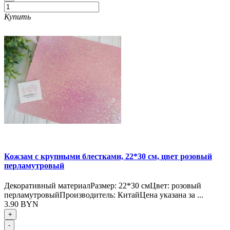
Купить
Кожзам с крупными блестками, 22*30 см, цвет розовый
перламутровый
Декоративный материалРазмер: 22*30 смЦвет: розовый
перламутровыйПроизводитель: КитайЦена указана за ...
3.90 BYN
+
-