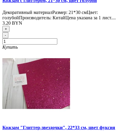
Кожзам с глиттером, 21*30 см, цвет голубой
Декоративный материалРазмер: 21*30 смЦвет:
голубойПроизводитель: КитайЦена указана за 1 лист....
3.20 BYN
+
-
Купить
Кожзам "Глиттер-звездочки", 22*33 см, цвет фуксия