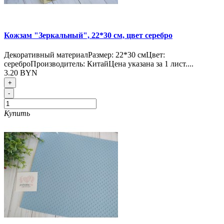
Кожзам "Зеркальный", 22*30 см, цвет серебро
Декоративный материалРазмер: 22*30 смЦвет:
сереброПроизводитель: КитайЦена указана за 1 лист....
3.20 BYN
+
-
Купить