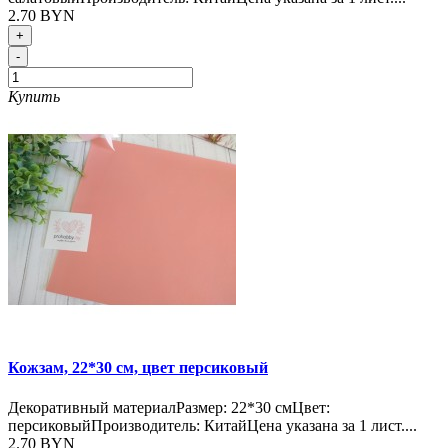
2.70 BYN
+
-
Купить
Кожзам, 22*30 см, цвет персиковый
Декоративный материалРазмер: 22*30 смЦвет:
персиковыйПроизводитель: КитайЦена указана за 1 лист....
2.70 BYN