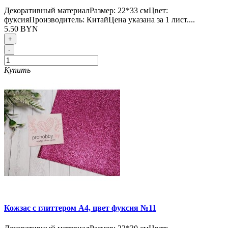
Декоративный материалРазмер: 22*33 смЦвет:
фуксияПроизводитель: КитайЦена указана за 1 лист....
5.50 BYN
+
-
Купить
Кожзас с глиттером А4, цвет фуксия №11