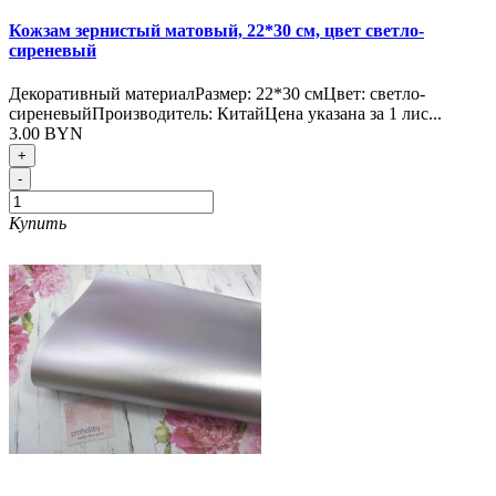
Кожзам зернистый матовый, 22*30 см, цвет светло-
сиреневый
Декоративный материалРазмер: 22*30 смЦвет: светло-
сиреневыйПроизводитель: КитайЦена указана за 1 лис...
3.00 BYN
+
-
Купить