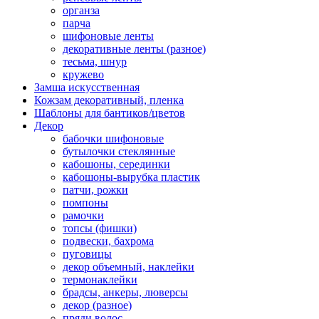
органза
парча
шифоновые ленты
декоративные ленты (разное)
тесьма, шнур
кружево
Замша искусственная
Кожзам декоративный, пленка
Шаблоны для бантиков/цветов
Декор
бабочки шифоновые
бутылочки стеклянные
кабошоны, серединки
кабошоны-вырубка пластик
патчи, рожки
помпоны
рамочки
топсы (фишки)
подвески, бахрома
пуговицы
декор объемный, наклейки
термонаклейки
брадсы, анкеры, люверсы
декор (разное)
пряди волос