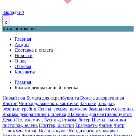
Закладки
0
0
Каталог товаров
Главная
Акции
Доставка и оплата
Новости
О нас
Отзывы
Контакты
Главная
Кожзам декоративный, пленка
Новый год
Бумага для скрапбукинга
Бумага декоративная
Картон
Чипборд, высечки, карточки
Заколки, ободки,
резинки, гребни
Ленты, тесьма, кружево
Замша искусственная
Кожзам декоративный, пленка
Шаблоны для бантиков/цветов
Декор
Полужемчуг, бусины, стразы, бисер
Цветы, тычинки,
листочки, зелень
Глиттер, блестки
Трафареты
Фатин
Фетр
Ткань
Фоамиран
Всё для кукол
Кондитерская упаковка