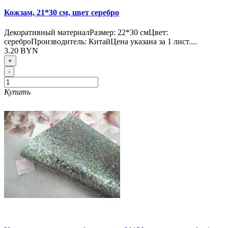
Кожзам, 21*30 см, цвет серебро
Декоративный материалРазмер: 22*30 смЦвет:
сереброПроизводитель: КитайЦена указана за 1 лист....
3.20 BYN
+
-
Купить