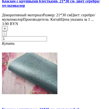
Кожзам с крупными блестками, 21*30 см, цвет серебро/
мультиколор
Декоративный материалРазмер: 21*30 смЦвет: серебро/
мультиколорПроизводитель: КитайЦена указана за 1 ...
3.90 BYN
+
-
Купить