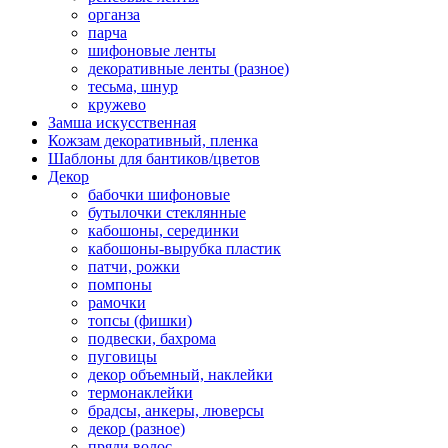
органза
парча
шифоновые ленты
декоративные ленты (разное)
тесьма, шнур
кружево
Замша искусственная
Кожзам декоративный, пленка
Шаблоны для бантиков/цветов
Декор
бабочки шифоновые
бутылочки стеклянные
кабошоны, серединки
кабошоны-вырубка пластик
патчи, рожки
помпоны
рамочки
топсы (фишки)
подвески, бахрома
пуговицы
декор объемный, наклейки
термонаклейки
брадсы, анкеры, люверсы
декор (разное)
пряди волос