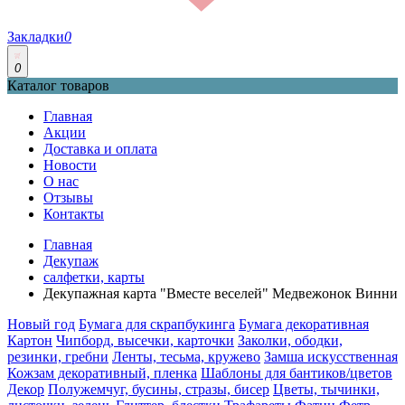
Закладки
0
0
Каталог товаров
Главная
Акции
Доставка и оплата
Новости
О нас
Отзывы
Контакты
Главная
Декупаж
салфетки, карты
Декупажная карта "Вместе веселей" Медвежонок Винни
Новый год
Бумага для скрапбукинга
Бумага декоративная
Картон
Чипборд, высечки, карточки
Заколки, ободки,
резинки, гребни
Ленты, тесьма, кружево
Замша искусственная
Кожзам декоративный, пленка
Шаблоны для бантиков/цветов
Декор
Полужемчуг, бусины, стразы, бисер
Цветы, тычинки,