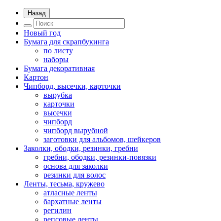
Назад
Новый год
Бумага для скрапбукинга
по листу
наборы
Бумага декоративная
Картон
Чипборд, высечки, карточки
вырубка
карточки
высечки
чипборд
чипборд вырубной
заготовки для альбомов, шейкеров
Заколки, ободки, резинки, гребни
гребни, ободки, резинки-повязки
основа для заколки
резинки для волос
Ленты, тесьма, кружево
атласные ленты
бархатные ленты
регилин
репсовые ленты