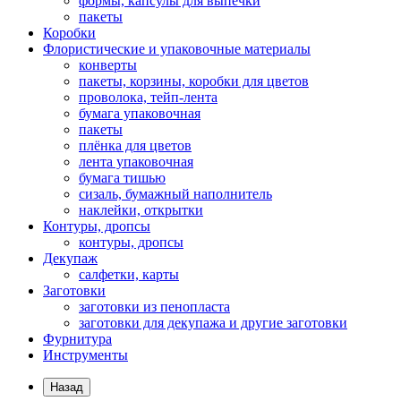
формы, капсулы для выпечки
пакеты
Коробки
Флористические и упаковочные материалы
конверты
пакеты, корзины, коробки для цветов
проволока, тейп-лента
бумага упаковочная
пакеты
плёнка для цветов
лента упаковочная
бумага тишью
сизаль, бумажный наполнитель
наклейки, открытки
Контуры, дропсы
контуры, дропсы
Декупаж
салфетки, карты
Заготовки
заготовки из пенопласта
заготовки для декупажа и другие заготовки
Фурнитура
Инструменты
Назад