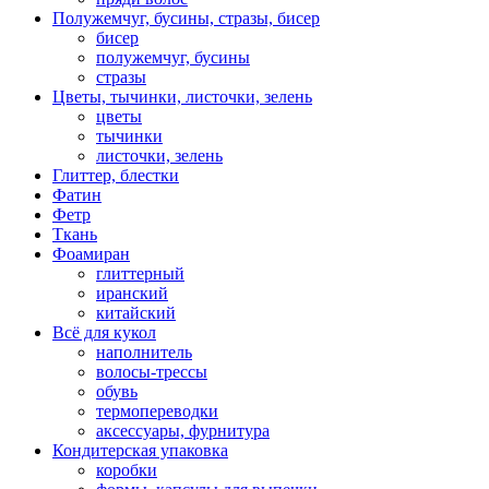
Полужемчуг, бусины, стразы, бисер
бисер
полужемчуг, бусины
стразы
Цветы, тычинки, листочки, зелень
цветы
тычинки
листочки, зелень
Глиттер, блестки
Фатин
Фетр
Ткань
Фоамиран
глиттерный
иранский
китайский
Всё для кукол
наполнитель
волосы-трессы
обувь
термопереводки
аксессуары, фурнитура
Кондитерская упаковка
коробки