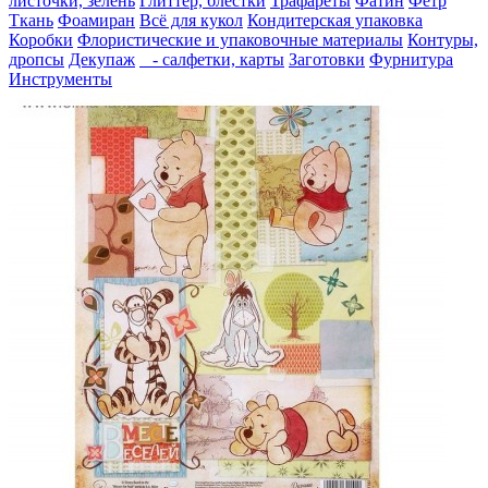
листочки, зелень
Глиттер, блестки
Трафареты
Фатин
Фетр
Ткань
Фоамиран
Всё для кукол
Кондитерская упаковка
Коробки
Флористические и упаковочные материалы
Контуры,
дропсы
Декупаж
- салфетки, карты
Заготовки
Фурнитура
Инструменты