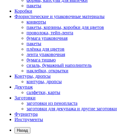
формы, капсулы для выпечки
пакеты
Коробки
Флористические и упаковочные материалы
конверты
пакеты, корзины, коробки для цветов
проволока, тейп-лента
бумага упаковочная
пакеты
плёнка для цветов
лента упаковочная
бумага тишью
сизаль, бумажный наполнитель
наклейки, открытки
Контуры, дропсы
контуры, дропсы
Декупаж
салфетки, карты
Заготовки
заготовки из пенопласта
заготовки для декупажа и другие заготовки
Фурнитура
Инструменты
Назад