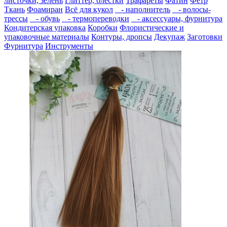
листочки, зелень
Глиттер, блестки
Трафареты
Фатин
Фетр
Ткань
Фоамиран
Всё для кукол
- наполнитель
- волосы-
трессы
- обувь
- термопереводки
- аксессуары, фурнитура
Кондитерская упаковка
Коробки
Флористические и
упаковочные материалы
Контуры, дропсы
Декупаж
Заготовки
Фурнитура
Инструменты