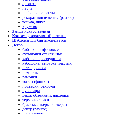
органза
парча
шифоновые ленты
декоративные ленты (разное)
тесьма, шнур
кружево
Замша искусственная
Кожзам декоративный, пленка
Шаблоны для бантиков/цветов
Декор
бабочки шифоновые
бутылочки стеклянные
кабошоны, серединки
кабошоны-вырубка пластик
патчи, рожки
помпоны
рамочки
топсы (фишки)
подвески, бахрома
пуговицы
декор объемный, наклейки
термонаклейки
брадсы, анкеры, люверсы
декор (разное)
пряди волос