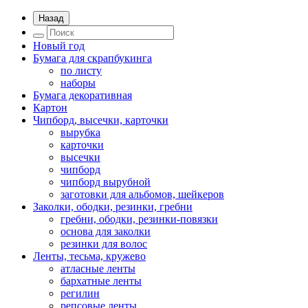
Назад
Новый год
Бумага для скрапбукинга
по листу
наборы
Бумага декоративная
Картон
Чипборд, высечки, карточки
вырубка
карточки
высечки
чипборд
чипборд вырубной
заготовки для альбомов, шейкеров
Заколки, ободки, резинки, гребни
гребни, ободки, резинки-повязки
основа для заколки
резинки для волос
Ленты, тесьма, кружево
атласные ленты
бархатные ленты
регилин
репсовые ленты