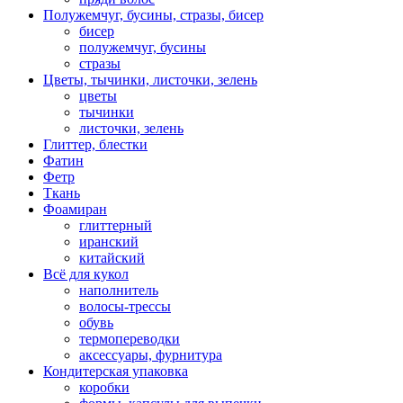
Полужемчуг, бусины, стразы, бисер
бисер
полужемчуг, бусины
стразы
Цветы, тычинки, листочки, зелень
цветы
тычинки
листочки, зелень
Глиттер, блестки
Фатин
Фетр
Ткань
Фоамиран
глиттерный
иранский
китайский
Всё для кукол
наполнитель
волосы-трессы
обувь
термопереводки
аксессуары, фурнитура
Кондитерская упаковка
коробки