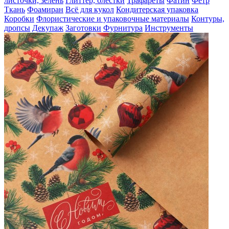
листочки, зелень
Глиттер, блестки
Трафареты
Фатин
Фетр
Ткань
Фоамиран
Всё для кукол
Кондитерская упаковка
Коробки
Флористические и упаковочные материалы
Контуры,
дропсы
Декупаж
Заготовки
Фурнитура
Инструменты