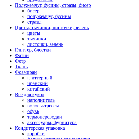
Полужемчуг, бусины, стразы, бисер
бисер
полужемчуг, бусины
стразы
Цветы, тычинки, листочки, зелень
цветы
тычинки
листочки, зелень
Глиттер, блестки
Фатин
Фетр
Ткань
Фоамиран
глиттерный
иранский
китайский
Всё для кукол
наполнитель
волосы-трессы
обувь
термопереводки
аксессуары, фурнитура
Кондитерская упаковка
коробки