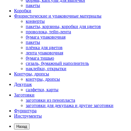
формы, капсулы для выпечки
пакеты
Коробки
Флористические и упаковочные материалы
конверты
пакеты, корзины, коробки для цветов
проволока, тейп-лента
бумага упаковочная
пакеты
плёнка для цветов
лента упаковочная
бумага тишью
сизаль, бумажный наполнитель
наклейки, открытки
Контуры, дропсы
контуры, дропсы
Декупаж
салфетки, карты
Заготовки
заготовки из пенопласта
заготовки для декупажа и другие заготовки
Фурнитура
Инструменты
Назад