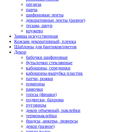
органза
парча
шифоновые ленты
декоративные ленты (разное)
тесьма, шнур
кружево
Замша искусственная
Кожзам декоративный, пленка
Шаблоны для бантиков/цветов
Декор
бабочки шифоновые
бутылочки стеклянные
кабошоны, серединки
кабошоны-вырубка пластик
патчи, рожки
помпоны
рамочки
топсы (фишки)
подвески, бахрома
пуговицы
декор объемный, наклейки
термонаклейки
брадсы, анкеры, люверсы
декор (разное)
пряди волос