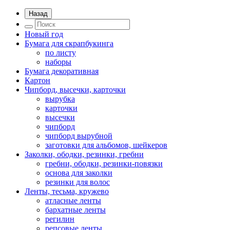
Назад
Новый год
Бумага для скрапбукинга
по листу
наборы
Бумага декоративная
Картон
Чипборд, высечки, карточки
вырубка
карточки
высечки
чипборд
чипборд вырубной
заготовки для альбомов, шейкеров
Заколки, ободки, резинки, гребни
гребни, ободки, резинки-повязки
основа для заколки
резинки для волос
Ленты, тесьма, кружево
атласные ленты
бархатные ленты
регилин
репсовые ленты