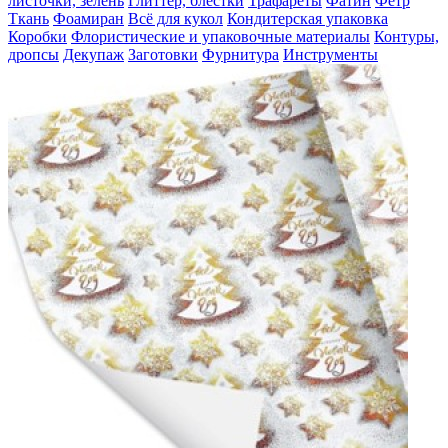
листочки, зелень
Глиттер, блестки
Трафареты
Фатин
Фетр
Ткань
Фоамиран
Всё для кукол
Кондитерская упаковка
Коробки
Флористические и упаковочные материалы
Контуры,
дропсы
Декупаж
Заготовки
Фурнитура
Инструменты