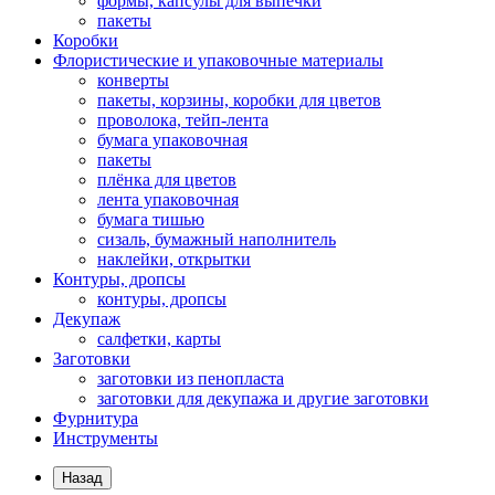
формы, капсулы для выпечки
пакеты
Коробки
Флористические и упаковочные материалы
конверты
пакеты, корзины, коробки для цветов
проволока, тейп-лента
бумага упаковочная
пакеты
плёнка для цветов
лента упаковочная
бумага тишью
сизаль, бумажный наполнитель
наклейки, открытки
Контуры, дропсы
контуры, дропсы
Декупаж
салфетки, карты
Заготовки
заготовки из пенопласта
заготовки для декупажа и другие заготовки
Фурнитура
Инструменты
Назад