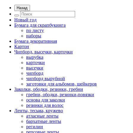
Назад
Новый год
Бумага для скрапбукинга
по листу
наборы
Бумага декоративная
Картон
Чипборд, высечки, карточки
вырубка
карточки
высечки
чипборд
чипборд вырубной
заготовки для альбомов, шейкеров
Заколки, ободки, резинки, гребни
гребни, ободки, резинки-повязки
основа для заколки
резинки для волос
Ленты, тесьма, кружево
атласные ленты
бархатные ленты
регилин
репсовые ленты