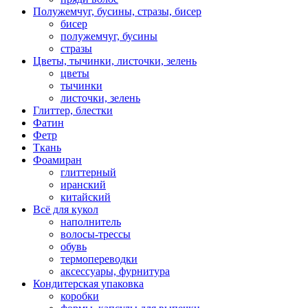
Полужемчуг, бусины, стразы, бисер
бисер
полужемчуг, бусины
стразы
Цветы, тычинки, листочки, зелень
цветы
тычинки
листочки, зелень
Глиттер, блестки
Фатин
Фетр
Ткань
Фоамиран
глиттерный
иранский
китайский
Всё для кукол
наполнитель
волосы-трессы
обувь
термопереводки
аксессуары, фурнитура
Кондитерская упаковка
коробки