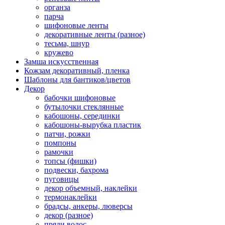
органза
парча
шифоновые ленты
декоративные ленты (разное)
тесьма, шнур
кружево
Замша искусственная
Кожзам декоративный, пленка
Шаблоны для бантиков/цветов
Декор
бабочки шифоновые
бутылочки стеклянные
кабошоны, серединки
кабошоны-вырубка пластик
патчи, рожки
помпоны
рамочки
топсы (фишки)
подвески, бахрома
пуговицы
декор объемный, наклейки
термонаклейки
брадсы, анкеры, люверсы
декор (разное)
пряди волос