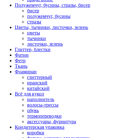
Полужемчуг, бусины, стразы, бисер
бисер
полужемчуг, бусины
стразы
Цветы, тычинки, листочки, зелень
цветы
тычинки
листочки, зелень
Глиттер, блестки
Фатин
Фетр
Ткань
Фоамиран
глиттерный
иранский
китайский
Всё для кукол
наполнитель
волосы-трессы
обувь
термопереводки
аксессуары, фурнитура
Кондитерская упаковка
коробки