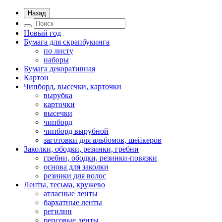
Назад
Новый год
Бумага для скрапбукинга
по листу
наборы
Бумага декоративная
Картон
Чипборд, высечки, карточки
вырубка
карточки
высечки
чипборд
чипборд вырубной
заготовки для альбомов, шейкеров
Заколки, ободки, резинки, гребни
гребни, ободки, резинки-повязки
основа для заколки
резинки для волос
Ленты, тесьма, кружево
атласные ленты
бархатные ленты
регилин
репсовые ленты