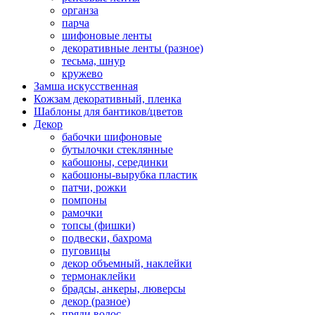
органза
парча
шифоновые ленты
декоративные ленты (разное)
тесьма, шнур
кружево
Замша искусственная
Кожзам декоративный, пленка
Шаблоны для бантиков/цветов
Декор
бабочки шифоновые
бутылочки стеклянные
кабошоны, серединки
кабошоны-вырубка пластик
патчи, рожки
помпоны
рамочки
топсы (фишки)
подвески, бахрома
пуговицы
декор объемный, наклейки
термонаклейки
брадсы, анкеры, люверсы
декор (разное)
пряди волос