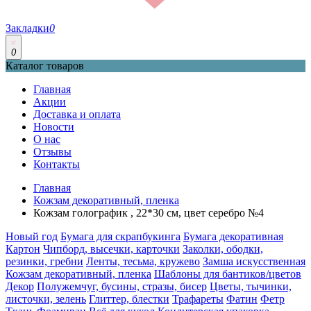
Закладки
0
0
Каталог товаров
Главная
Акции
Доставка и оплата
Новости
О нас
Отзывы
Контакты
Главная
Кожзам декоративный, пленка
Кожзам голографик , 22*30 см, цвет серебро №4
Новый год
Бумага для скрапбукинга
Бумага декоративная
Картон
Чипборд, высечки, карточки
Заколки, ободки,
резинки, гребни
Ленты, тесьма, кружево
Замша искусственная
Кожзам декоративный, пленка
Шаблоны для бантиков/цветов
Декор
Полужемчуг, бусины, стразы, бисер
Цветы, тычинки,
листочки, зелень
Глиттер, блестки
Трафареты
Фатин
Фетр