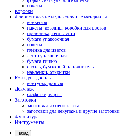
формы, капсулы для выпечки
пакеты
Коробки
Флористические и упаковочные материалы
конверты
пакеты, корзины, коробки для цветов
проволока, тейп-лента
бумага упаковочная
пакеты
плёнка для цветов
лента упаковочная
бумага тишью
сизаль, бумажный наполнитель
наклейки, открытки
Контуры, дропсы
контуры, дропсы
Декупаж
салфетки, карты
Заготовки
заготовки из пенопласта
заготовки для декупажа и другие заготовки
Фурнитура
Инструменты
Назад