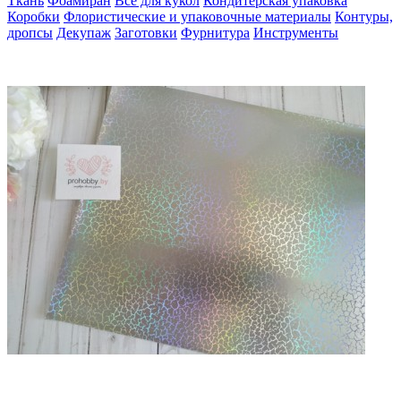
Ткань
Фоамиран
Всё для кукол
Кондитерская упаковка
Коробки
Флористические и упаковочные материалы
Контуры,
дропсы
Декупаж
Заготовки
Фурнитура
Инструменты