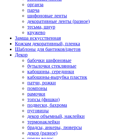
органза
парча
шифоновые ленты
декоративные ленты (разное)
тесьма, шнур
кружево
Замша искусственная
Кожзам декоративный, пленка
Шаблоны для бантиков/цветов
Декор
бабочки шифоновые
бутылочки стеклянные
кабошоны, серединки
кабошоны-вырубка пластик
патчи, рожки
помпоны
рамочки
топсы (фишки)
подвески, бахрома
пуговицы
декор объемный, наклейки
термонаклейки
брадсы, анкеры, люверсы
декор (разное)
пряди волос