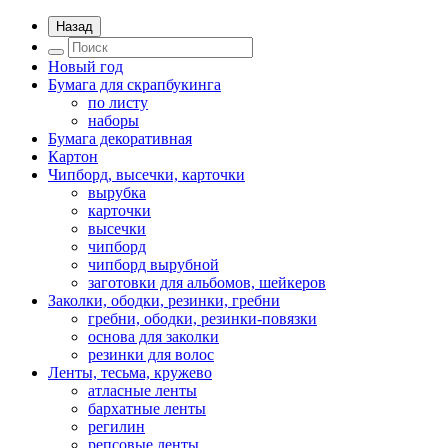
Назад
Новый год
Бумага для скрапбукинга
по листу
наборы
Бумага декоративная
Картон
Чипборд, высечки, карточки
вырубка
карточки
высечки
чипборд
чипборд вырубной
заготовки для альбомов, шейкеров
Заколки, ободки, резинки, гребни
гребни, ободки, резинки-повязки
основа для заколки
резинки для волос
Ленты, тесьма, кружево
атласные ленты
бархатные ленты
регилин
репсовые ленты