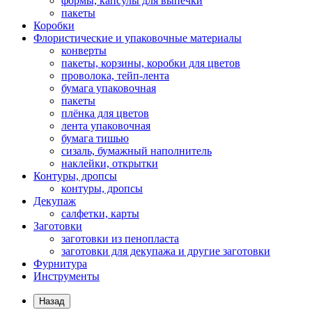
формы, капсулы для выпечки
пакеты
Коробки
Флористические и упаковочные материалы
конверты
пакеты, корзины, коробки для цветов
проволока, тейп-лента
бумага упаковочная
пакеты
плёнка для цветов
лента упаковочная
бумага тишью
сизаль, бумажный наполнитель
наклейки, открытки
Контуры, дропсы
контуры, дропсы
Декупаж
салфетки, карты
Заготовки
заготовки из пенопласта
заготовки для декупажа и другие заготовки
Фурнитура
Инструменты
Назад