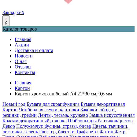
Закладки
0
0
Каталог товаров
Главная
Акции
Доставка и оплата
Новости
О нас
Отзывы
Контакты
Главная
Картон
Картон хром-эрзац белый A4 21*30 см, 0,6 мм
Новый год
Бумага для скрапбукинга
Бумага декоративная
Картон
Чипборд, высечки, карточки
Заколки, ободки,
резинки, гребни
Ленты, тесьма, кружево
Замша искусственная
Кожзам декоративный, пленка
Шаблоны для бантиков/цветов
Декор
Полужемчуг, бусины, стразы, бисер
Цветы, тычинки,
листочки, зелень
Глиттер, блестки
Трафареты
Фатин
Фетр