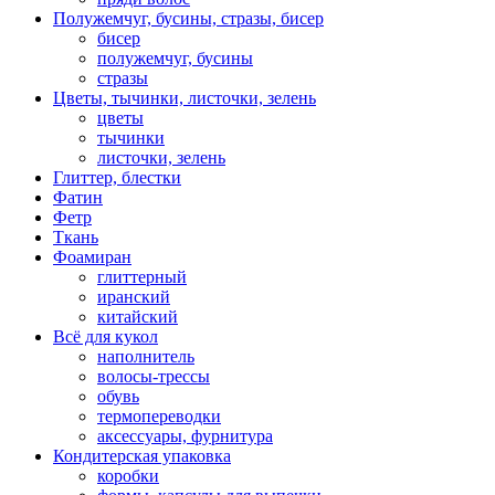
Полужемчуг, бусины, стразы, бисер
бисер
полужемчуг, бусины
стразы
Цветы, тычинки, листочки, зелень
цветы
тычинки
листочки, зелень
Глиттер, блестки
Фатин
Фетр
Ткань
Фоамиран
глиттерный
иранский
китайский
Всё для кукол
наполнитель
волосы-трессы
обувь
термопереводки
аксессуары, фурнитура
Кондитерская упаковка
коробки