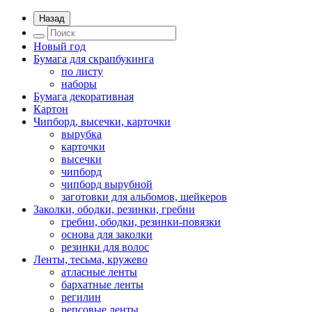
Назад
Новый год
Бумага для скрапбукинга
по листу
наборы
Бумага декоративная
Картон
Чипборд, высечки, карточки
вырубка
карточки
высечки
чипборд
чипборд вырубной
заготовки для альбомов, шейкеров
Заколки, ободки, резинки, гребни
гребни, ободки, резинки-повязки
основа для заколки
резинки для волос
Ленты, тесьма, кружево
атласные ленты
бархатные ленты
регилин
репсовые ленты