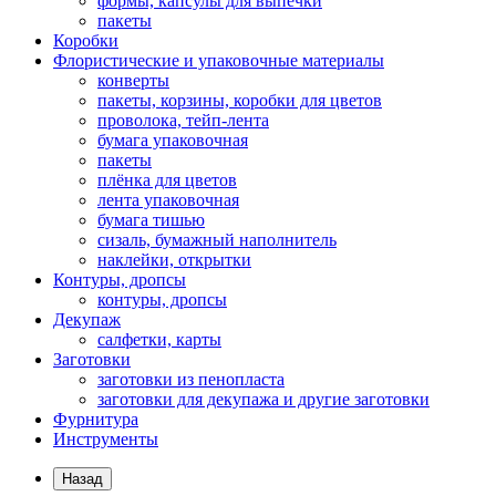
формы, капсулы для выпечки
пакеты
Коробки
Флористические и упаковочные материалы
конверты
пакеты, корзины, коробки для цветов
проволока, тейп-лента
бумага упаковочная
пакеты
плёнка для цветов
лента упаковочная
бумага тишью
сизаль, бумажный наполнитель
наклейки, открытки
Контуры, дропсы
контуры, дропсы
Декупаж
салфетки, карты
Заготовки
заготовки из пенопласта
заготовки для декупажа и другие заготовки
Фурнитура
Инструменты
Назад