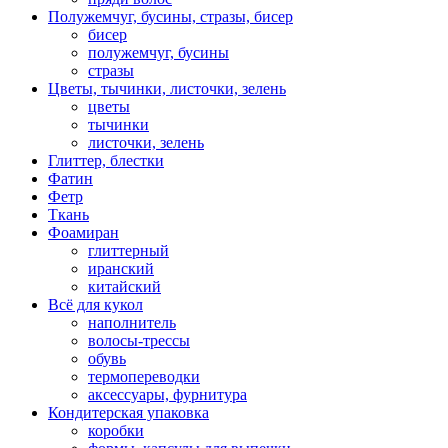
Полужемчуг, бусины, стразы, бисер
бисер
полужемчуг, бусины
стразы
Цветы, тычинки, листочки, зелень
цветы
тычинки
листочки, зелень
Глиттер, блестки
Фатин
Фетр
Ткань
Фоамиран
глиттерный
иранский
китайский
Всё для кукол
наполнитель
волосы-трессы
обувь
термопереводки
аксессуары, фурнитура
Кондитерская упаковка
коробки