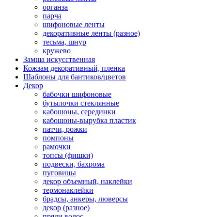
органза
парча
шифоновые ленты
декоративные ленты (разное)
тесьма, шнур
кружево
Замша искусственная
Кожзам декоративный, пленка
Шаблоны для бантиков/цветов
Декор
бабочки шифоновые
бутылочки стеклянные
кабошоны, серединки
кабошоны-вырубка пластик
патчи, рожки
помпоны
рамочки
топсы (фишки)
подвески, бахрома
пуговицы
декор объемный, наклейки
термонаклейки
брадсы, анкеры, люверсы
декор (разное)
пряди волос