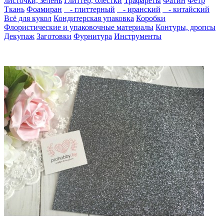
листочки, зелень
Глиттер, блестки
Трафареты
Фатин
Фетр
Ткань
Фоамиран
- глиттерный
- иранский
- китайский
Всё для кукол
Кондитерская упаковка
Коробки
Флористические и упаковочные материалы
Контуры, дропсы
Декупаж
Заготовки
Фурнитура
Инструменты