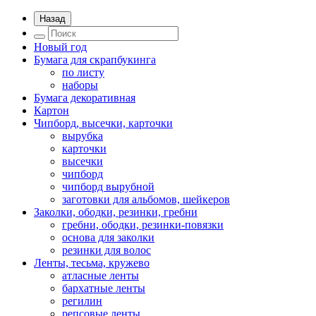
Назад
Новый год
Бумага для скрапбукинга
по листу
наборы
Бумага декоративная
Картон
Чипборд, высечки, карточки
вырубка
карточки
высечки
чипборд
чипборд вырубной
заготовки для альбомов, шейкеров
Заколки, ободки, резинки, гребни
гребни, ободки, резинки-повязки
основа для заколки
резинки для волос
Ленты, тесьма, кружево
атласные ленты
бархатные ленты
регилин
репсовые ленты