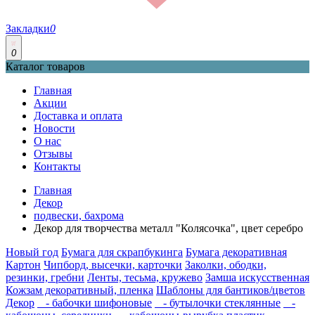
Закладки
0
0
Каталог товаров
Главная
Акции
Доставка и оплата
Новости
О нас
Отзывы
Контакты
Главная
Декор
подвески, бахрома
Декор для творчества металл "Колясочка", цвет серебро
Новый год
Бумага для скрапбукинга
Бумага декоративная
Картон
Чипборд, высечки, карточки
Заколки, ободки,
резинки, гребни
Ленты, тесьма, кружево
Замша искусственная
Кожзам декоративный, пленка
Шаблоны для бантиков/цветов
Декор
- бабочки шифоновые
- бутылочки стеклянные
-