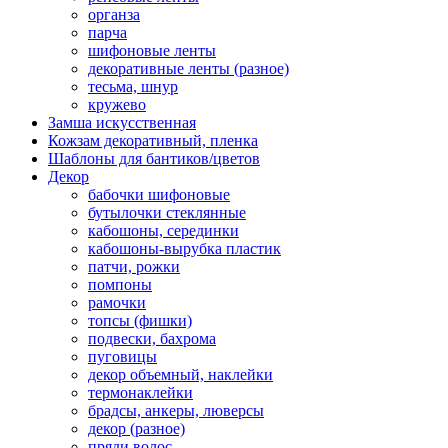
органза
парча
шифоновые ленты
декоративные ленты (разное)
тесьма, шнур
кружево
Замша искусственная
Кожзам декоративный, пленка
Шаблоны для бантиков/цветов
Декор
бабочки шифоновые
бутылочки стеклянные
кабошоны, серединки
кабошоны-вырубка пластик
патчи, рожки
помпоны
рамочки
топсы (фишки)
подвески, бахрома
пуговицы
декор объемный, наклейки
термонаклейки
брадсы, анкеры, люверсы
декор (разное)
пряди волос