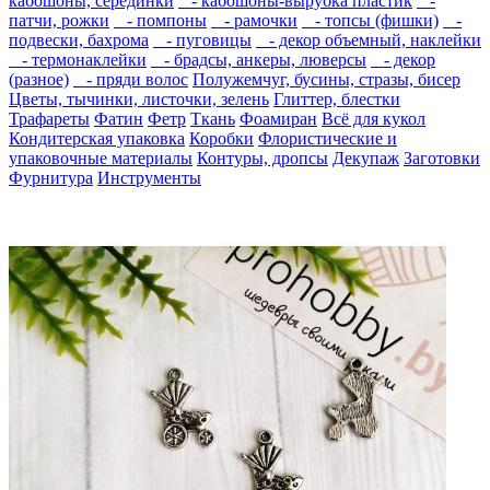
кабошоны, серединки
- кабошоны-вырубка пластик
-
патчи, рожки
- помпоны
- рамочки
- топсы (фишки)
-
подвески, бахрома
- пуговицы
- декор объемный, наклейки
- термонаклейки
- брадсы, анкеры, люверсы
- декор
(разное)
- пряди волос
Полужемчуг, бусины, стразы, бисер
Цветы, тычинки, листочки, зелень
Глиттер, блестки
Трафареты
Фатин
Фетр
Ткань
Фоамиран
Всё для кукол
Кондитерская упаковка
Коробки
Флористические и
упаковочные материалы
Контуры, дропсы
Декупаж
Заготовки
Фурнитура
Инструменты