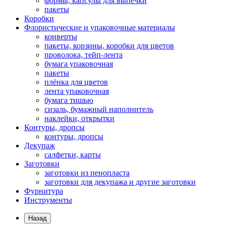
формы, капсулы для выпечки
пакеты
Коробки
Флористические и упаковочные материалы
конверты
пакеты, корзины, коробки для цветов
проволока, тейп-лента
бумага упаковочная
пакеты
плёнка для цветов
лента упаковочная
бумага тишью
сизаль, бумажный наполнитель
наклейки, открытки
Контуры, дропсы
контуры, дропсы
Декупаж
салфетки, карты
Заготовки
заготовки из пенопласта
заготовки для декупажа и другие заготовки
Фурнитура
Инструменты
Назад