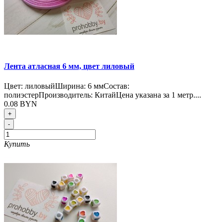
Лента атласная 6 мм, цвет лиловый
Цвет: лиловыйШирина: 6 ммСостав:
полиэстерПроизводитель: КитайЦена указана за 1 метр....
0.08 BYN
+
-
Купить