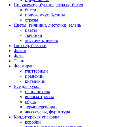
Полужемчуг, бусины, стразы, бисер
бисер
полужемчуг, бусины
стразы
Цветы, тычинки, листочки, зелень
цветы
тычинки
листочки, зелень
Глиттер, блестки
Фатин
Фетр
Ткань
Фоамиран
глиттерный
иранский
китайский
Всё для кукол
наполнитель
волосы-трессы
обувь
термопереводки
аксессуары, фурнитура
Кондитерская упаковка
коробки