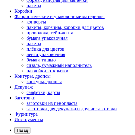
формы, капсулы для выпечки
пакеты
Коробки
Флористические и упаковочные материалы
конверты
пакеты, корзины, коробки для цветов
проволока, тейп-лента
бумага упаковочная
пакеты
плёнка для цветов
лента упаковочная
бумага тишью
сизаль, бумажный наполнитель
наклейки, открытки
Контуры, дропсы
контуры, дропсы
Декупаж
салфетки, карты
Заготовки
заготовки из пенопласта
заготовки для декупажа и другие заготовки
Фурнитура
Инструменты
Назад