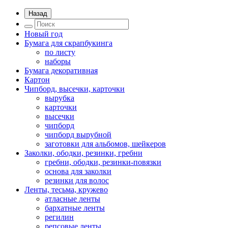
Назад
Новый год
Бумага для скрапбукинга
по листу
наборы
Бумага декоративная
Картон
Чипборд, высечки, карточки
вырубка
карточки
высечки
чипборд
чипборд вырубной
заготовки для альбомов, шейкеров
Заколки, ободки, резинки, гребни
гребни, ободки, резинки-повязки
основа для заколки
резинки для волос
Ленты, тесьма, кружево
атласные ленты
бархатные ленты
регилин
репсовые ленты