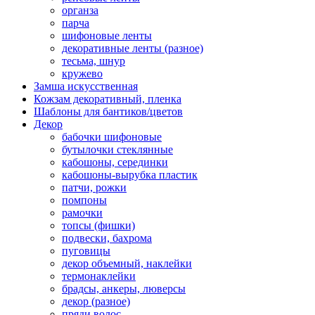
органза
парча
шифоновые ленты
декоративные ленты (разное)
тесьма, шнур
кружево
Замша искусственная
Кожзам декоративный, пленка
Шаблоны для бантиков/цветов
Декор
бабочки шифоновые
бутылочки стеклянные
кабошоны, серединки
кабошоны-вырубка пластик
патчи, рожки
помпоны
рамочки
топсы (фишки)
подвески, бахрома
пуговицы
декор объемный, наклейки
термонаклейки
брадсы, анкеры, люверсы
декор (разное)
пряди волос