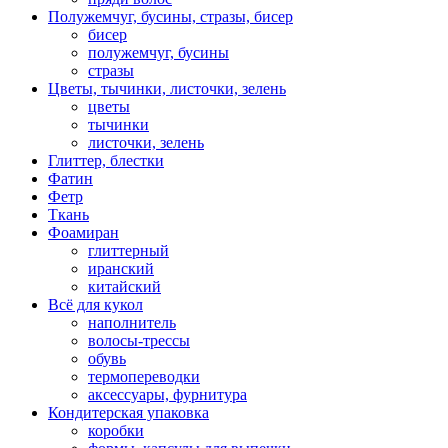
Полужемчуг, бусины, стразы, бисер
бисер
полужемчуг, бусины
стразы
Цветы, тычинки, листочки, зелень
цветы
тычинки
листочки, зелень
Глиттер, блестки
Фатин
Фетр
Ткань
Фоамиран
глиттерный
иранский
китайский
Всё для кукол
наполнитель
волосы-трессы
обувь
термопереводки
аксессуары, фурнитура
Кондитерская упаковка
коробки