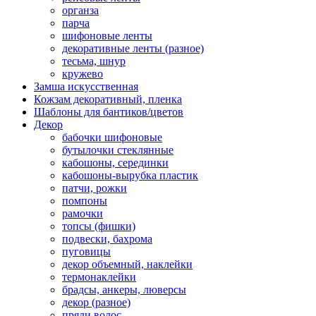
органза
парча
шифоновые ленты
декоративные ленты (разное)
тесьма, шнур
кружево
Замша искусственная
Кожзам декоративный, пленка
Шаблоны для бантиков/цветов
Декор
бабочки шифоновые
бутылочки стеклянные
кабошоны, серединки
кабошоны-вырубка пластик
патчи, рожки
помпоны
рамочки
топсы (фишки)
подвески, бахрома
пуговицы
декор объемный, наклейки
термонаклейки
брадсы, анкеры, люверсы
декор (разное)
пряди волос