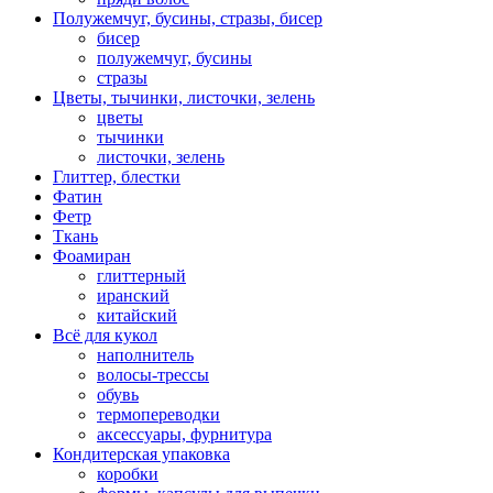
Полужемчуг, бусины, стразы, бисер
бисер
полужемчуг, бусины
стразы
Цветы, тычинки, листочки, зелень
цветы
тычинки
листочки, зелень
Глиттер, блестки
Фатин
Фетр
Ткань
Фоамиран
глиттерный
иранский
китайский
Всё для кукол
наполнитель
волосы-трессы
обувь
термопереводки
аксессуары, фурнитура
Кондитерская упаковка
коробки