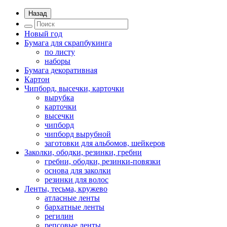
Назад
Новый год
Бумага для скрапбукинга
по листу
наборы
Бумага декоративная
Картон
Чипборд, высечки, карточки
вырубка
карточки
высечки
чипборд
чипборд вырубной
заготовки для альбомов, шейкеров
Заколки, ободки, резинки, гребни
гребни, ободки, резинки-повязки
основа для заколки
резинки для волос
Ленты, тесьма, кружево
атласные ленты
бархатные ленты
регилин
репсовые ленты