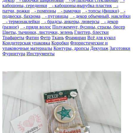
Декор
- бабочки шифоновые
- бутылочки стеклянные
-
кабошоны, серединки
- кабошоны-вырубка пластик
-
патчи, рожки
- помпоны
- рамочки
- топсы (фишки)
-
подвески, бахрома
- пуговицы
- декор объемный, наклейки
- термонаклейки
- брадсы, анкеры, люверсы
- декор
(разное)
- пряди волос
Полужемчуг, бусины, стразы, бисер
Цветы, тычинки, листочки, зелень
Глиттер, блестки
Трафареты
Фатин
Фетр
Ткань
Фоамиран
Всё для кукол
Кондитерская упаковка
Коробки
Флористические и
упаковочные материалы
Контуры, дропсы
Декупаж
Заготовки
Фурнитура
Инструменты