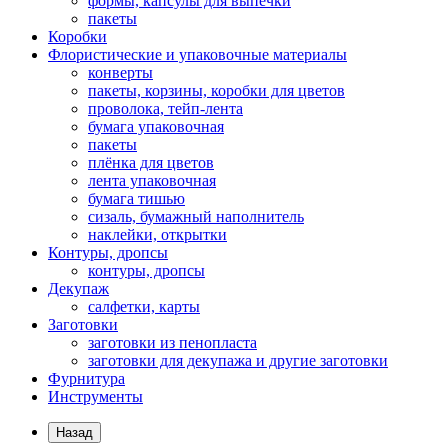
формы, капсулы для выпечки
пакеты
Коробки
Флористические и упаковочные материалы
конверты
пакеты, корзины, коробки для цветов
проволока, тейп-лента
бумага упаковочная
пакеты
плёнка для цветов
лента упаковочная
бумага тишью
сизаль, бумажный наполнитель
наклейки, открытки
Контуры, дропсы
контуры, дропсы
Декупаж
салфетки, карты
Заготовки
заготовки из пенопласта
заготовки для декупажа и другие заготовки
Фурнитура
Инструменты
Назад