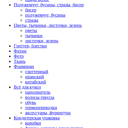
Полужемчуг, бусины, стразы, бисер
бисер
полужемчуг, бусины
стразы
Цветы, тычинки, листочки, зелень
цветы
тычинки
листочки, зелень
Глиттер, блестки
Фатин
Фетр
Ткань
Фоамиран
глиттерный
иранский
китайский
Всё для кукол
наполнитель
волосы-трессы
обувь
термопереводки
аксессуары, фурнитура
Кондитерская упаковка
коробки