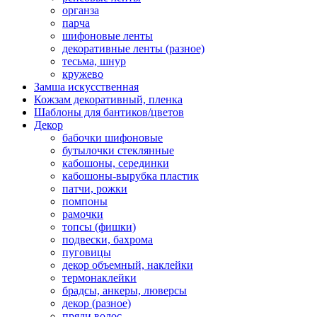
органза
парча
шифоновые ленты
декоративные ленты (разное)
тесьма, шнур
кружево
Замша искусственная
Кожзам декоративный, пленка
Шаблоны для бантиков/цветов
Декор
бабочки шифоновые
бутылочки стеклянные
кабошоны, серединки
кабошоны-вырубка пластик
патчи, рожки
помпоны
рамочки
топсы (фишки)
подвески, бахрома
пуговицы
декор объемный, наклейки
термонаклейки
брадсы, анкеры, люверсы
декор (разное)
пряди волос