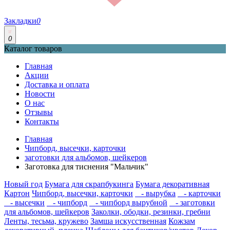
Закладки
0
0
Каталог товаров
Главная
Акции
Доставка и оплата
Новости
О нас
Отзывы
Контакты
Главная
Чипборд, высечки, карточки
заготовки для альбомов, шейкеров
Заготовка для тиснения "Мальчик"
Новый год
Бумага для скрапбукинга
Бумага декоративная
Картон
Чипборд, высечки, карточки
- вырубка
- карточки
- высечки
- чипборд
- чипборд вырубной
- заготовки
для альбомов, шейкеров
Заколки, ободки, резинки, гребни
Ленты, тесьма, кружево
Замша искусственная
Кожзам