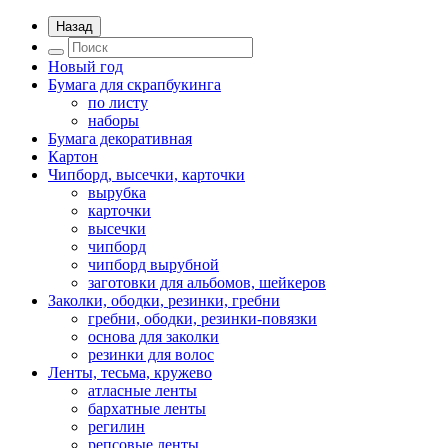
Назад
Новый год
Бумага для скрапбукинга
по листу
наборы
Бумага декоративная
Картон
Чипборд, высечки, карточки
вырубка
карточки
высечки
чипборд
чипборд вырубной
заготовки для альбомов, шейкеров
Заколки, ободки, резинки, гребни
гребни, ободки, резинки-повязки
основа для заколки
резинки для волос
Ленты, тесьма, кружево
атласные ленты
бархатные ленты
регилин
репсовые ленты