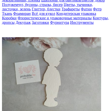
декоративный, пленка
Шаблоны для бантиков/цветов
Декор
Полужемчуг, бусины, стразы, бисер
Цветы, тычинки,
листочки, зелень
Глиттер, блестки
Трафареты
Фатин
Фетр
Ткань
Фоамиран
Всё для кукол
Кондитерская упаковка
Коробки
Флористические и упаковочные материалы
Контуры,
дропсы
Декупаж
Заготовки
Фурнитура
Инструменты