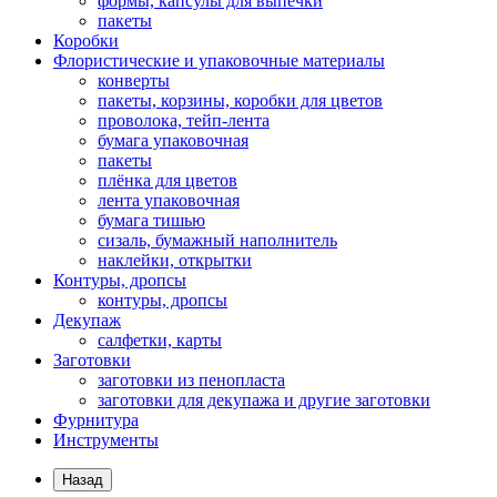
формы, капсулы для выпечки
пакеты
Коробки
Флористические и упаковочные материалы
конверты
пакеты, корзины, коробки для цветов
проволока, тейп-лента
бумага упаковочная
пакеты
плёнка для цветов
лента упаковочная
бумага тишью
сизаль, бумажный наполнитель
наклейки, открытки
Контуры, дропсы
контуры, дропсы
Декупаж
салфетки, карты
Заготовки
заготовки из пенопласта
заготовки для декупажа и другие заготовки
Фурнитура
Инструменты
Назад